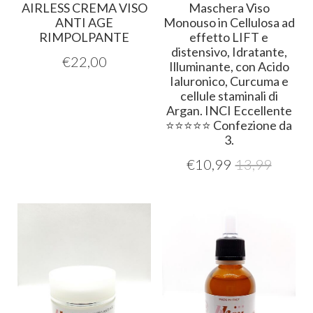
AIRLESS CREMA VISO
Maschera Viso
ANTI AGE
Monouso in Cellulosa ad
RIMPOLPANTE
effetto LIFT e
distensivo, Idratante,
€
22,00
Illuminante, con Acido
Ialuronico, Curcuma e
cellule staminali di
Argan. INCI Eccellente
⭐️⭐️⭐️⭐️⭐️ Confezione da
3.
€
10,99
13,99